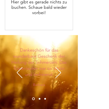
Hier gibt es gerade nichts zu
buchen. Schaue bald wieder
vorbei!
Dankeschön für das
wunderbare Geschenk der
Heilung der Schmerzen. Das
Tränenlaufen war so schön
und befreiend.
Barbara